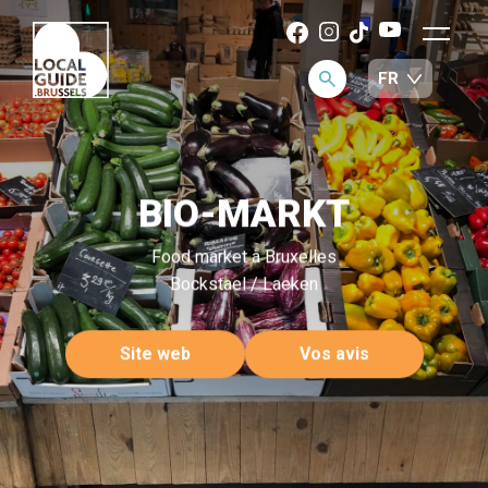
BIO-MARKT
Food market à Bruxelles
Bockstael / Laeken
Site web
Vos avis