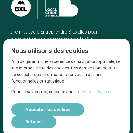
Une initiative d’Entreprendre Bruxelles pour
la promotion des commerces de la Ville
de Bruxelles
Nous utilisons des cookies
Accueil
Artisans
Afin de garantir une expérience de navigation optimale, ce
Bonnes adresses
A propos
site internet utilise des cookies. Ces derniers ont pour but
Quartiers
On parle de nous
de collecter des informations sur vous à des fins
fonctionnelles et statistique
Blog
Mentions légales
Pour en savoir plus, consultez nos
mentions légales
Tops 10
Suivez-nous sur nos réseaux
Accepter les cookies
Refuser
Réalisé par