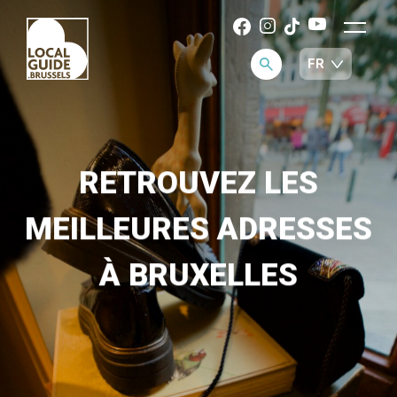
RETROUVEZ LES
MEILLEURES ADRESSES
À BRUXELLES