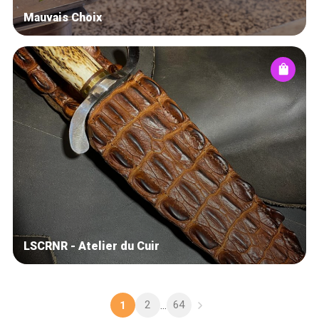
Mauvais Choix
LSCRNR - Atelier du Cuir
2
64
1
...