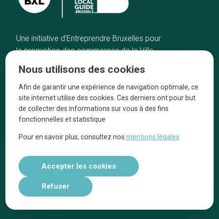
Une initiative d’Entreprendre Bruxelles pour
la promotion des commerces de la Ville
de Bruxelles
Nous utilisons des cookies
Accueil
Artisans
Afin de garantir une expérience de navigation optimale, ce
Bonnes adresses
A propos
site internet utilise des cookies. Ces derniers ont pour but
Quartiers
On parle de nous
de collecter des informations sur vous à des fins
fonctionnelles et statistique
Blog
Mentions légales
Pour en savoir plus, consultez nos
mentions légales
Tops 10
Suivez-nous sur nos réseaux
Accepter les cookies
Refuser
Réalisé par