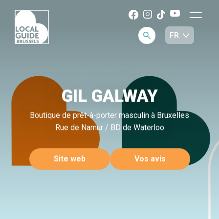
GIL GALWAY
Boutique de prêt-à-porter masculin à Bruxelles
Rue de Namur / BD de Waterloo
Site web
Vos avis