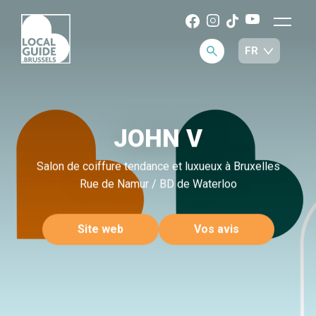
JOHN V
Salon de coiffure tendance et luxueux à Bruxelles
Rue de Namur / BD de Waterloo
Site web
Vos avis