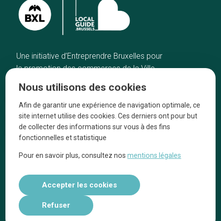
Une initiative d’Entreprendre Bruxelles pour
la promotion des commerces de la Ville
de Bruxelles
Nous utilisons des cookies
Accueil
Artisans
Afin de garantir une expérience de navigation optimale, ce
Bonnes adresses
A propos
site internet utilise des cookies. Ces derniers ont pour but
Quartiers
On parle de nous
de collecter des informations sur vous à des fins
fonctionnelles et statistique
Blog
Mentions légales
Pour en savoir plus, consultez nos
mentions légales
Tops 10
Suivez-nous sur nos réseaux
Accepter les cookies
Refuser
Réalisé par