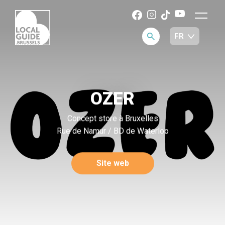
OZER
Concept store à Bruxelles
Rue de Namur / BD de Waterloo
Site web