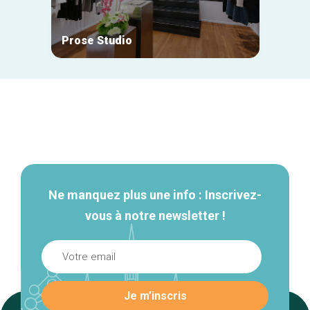
Prose Studio
Natan
Navigation
secondaire
Ne manquez plus une info : Inscrivez-
vous à notre newsletter !