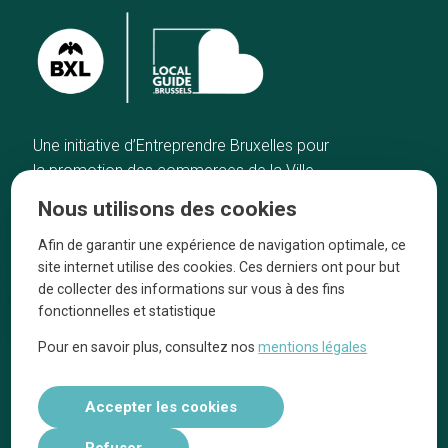
Une initiative d’Entreprendre Bruxelles pour
la promotion des commerces de la Ville
de Bruxelles
Nous utilisons des cookies
Accueil
Artisans
Afin de garantir une expérience de navigation optimale, ce
Bonnes adresses
A propos
site internet utilise des cookies. Ces derniers ont pour but
Quartiers
On parle de nous
de collecter des informations sur vous à des fins
fonctionnelles et statistique
Blog
Mentions légales
Pour en savoir plus, consultez nos
mentions légales
Tops 10
Suivez-nous sur nos réseaux
Accepter les cookies
Refuser