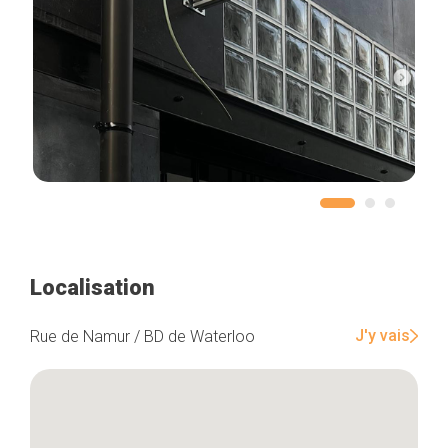
Localisation
J'y vais
Rue de Namur / BD de Waterloo
Accueil
Bonnes adresses