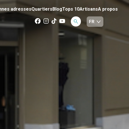
nnes adresses
Quartiers
Blog
Tops 10
Artisans
A propos