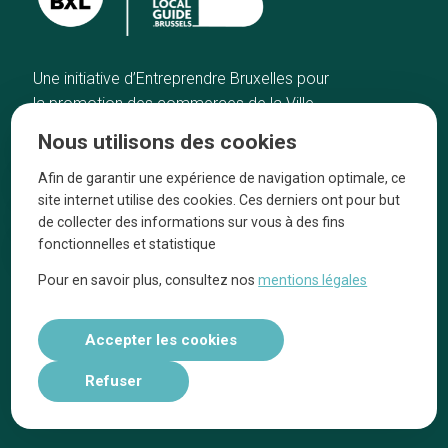
Une initiative d’Entreprendre Bruxelles pour
la promotion des commerces de la Ville
de Bruxelles
Nous utilisons des cookies
Accueil
Artisans
Afin de garantir une expérience de navigation optimale, ce
Bonnes adresses
A propos
site internet utilise des cookies. Ces derniers ont pour but
Quartiers
On parle de nous
de collecter des informations sur vous à des fins
fonctionnelles et statistique
Blog
Mentions légales
Pour en savoir plus, consultez nos
mentions légales
Tops 10
Suivez-nous sur nos réseaux
Accepter les cookies
Refuser
Réalisé par