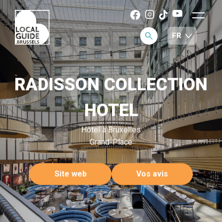
RADISSON COLLECTION
HOTEL
Hôtel à Bruxelles
Grand-Place
Site web
Vos avis