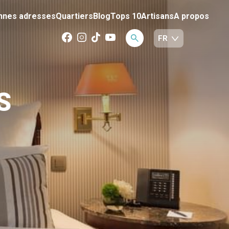
nnes adresses
Quartiers
Blog
Tops 10
Artisans
A propos
S