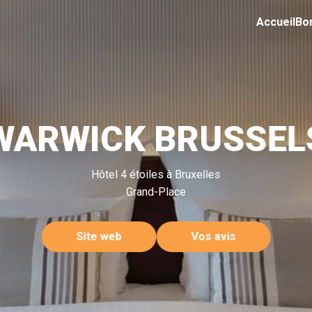
Accueil
Bo
WARWICK BRUSSEL
Hôtel 4 étoiles à Bruxelles
Grand-Place
Site web
Vos avis