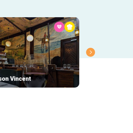
son Vincent
L'Homo Erectus