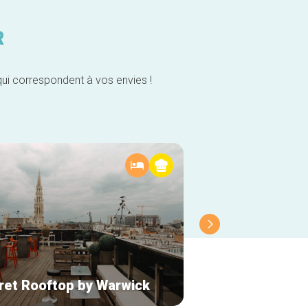
R
qui correspondent à vos envies !
ret Rooftop by Warwick
Radisson Collect