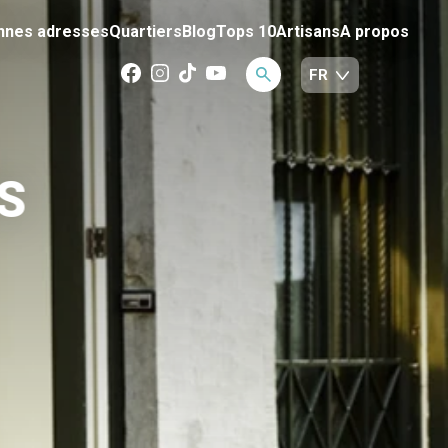
nnes adresses
Quartiers
Blog
Tops 10
Artisans
A propos
S