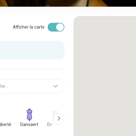
Afficher la carte
iberté
Dansaert
De Wand
Grand-Place
Kanal District