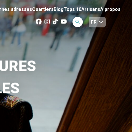
nnes adresses
Quartiers
Blog
Tops 10
Artisans
A propos
EURES
LES