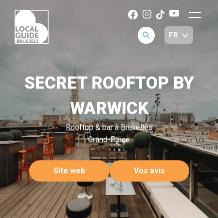
SECRET ROOFTOP BY
WARWICK
Rooftop & bar à Bruxelles
Grand-Place
Site web
Vos avis