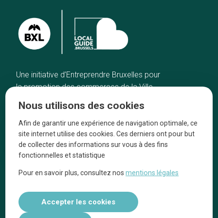
Une initiative d’Entreprendre Bruxelles pour
la promotion des commerces de la Ville
de Bruxelles
Nous utilisons des cookies
Accueil
Artisans
Afin de garantir une expérience de navigation optimale, ce
Bonnes adresses
A propos
site internet utilise des cookies. Ces derniers ont pour but
Quartiers
On parle de nous
de collecter des informations sur vous à des fins
fonctionnelles et statistique
Blog
Mentions légales
Pour en savoir plus, consultez nos
mentions légales
Tops 10
Suivez-nous sur nos réseaux
Accepter les cookies