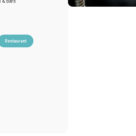
s & bars
Restaurant