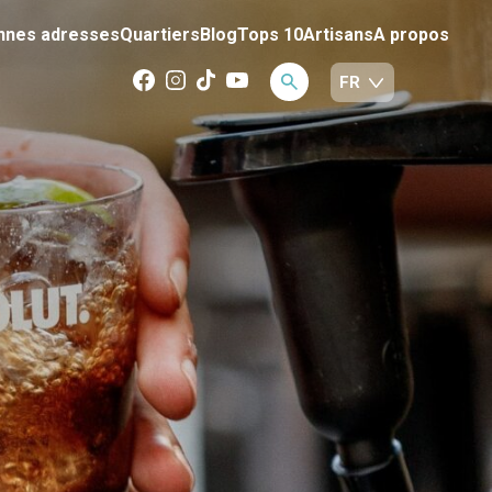
nnes adresses
Quartiers
Blog
Tops 10
Artisans
A propos