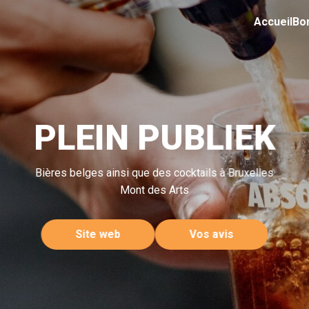
Accueil
Bo
PLEIN PUBLIEK
Bières belges ainsi que des cocktails à Bruxelles
Mont des Arts
Site web
Vos avis