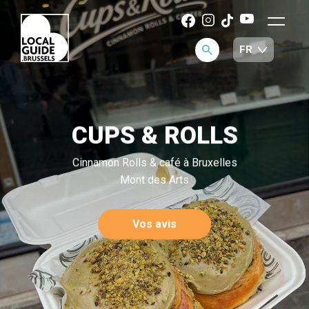
CUPS & ROLLS
Cinnamon Rolls & café à Bruxelles
Mont des Arts
Vos avis