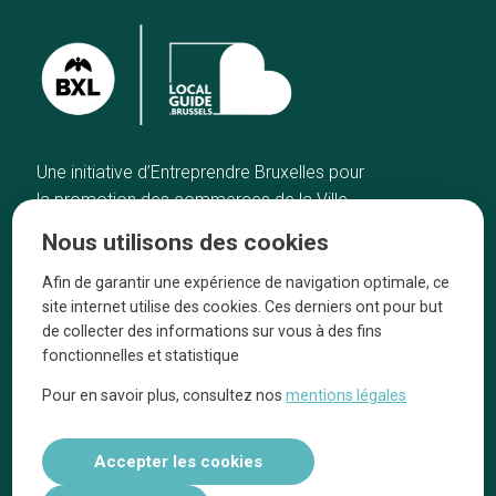
Une initiative d’Entreprendre Bruxelles pour
la promotion des commerces de la Ville
de Bruxelles
Nous utilisons des cookies
Accueil
Artisans
Afin de garantir une expérience de navigation optimale, ce
Bonnes adresses
A propos
site internet utilise des cookies. Ces derniers ont pour but
Quartiers
On parle de nous
de collecter des informations sur vous à des fins
fonctionnelles et statistique
Blog
Mentions légales
Pour en savoir plus, consultez nos
mentions légales
Tops 10
Suivez-nous sur nos réseaux
Accepter les cookies