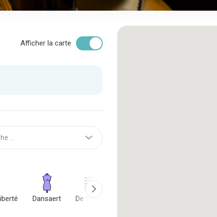
Afficher la carte
iberté
Dansaert
De Wand
Grand-Place
Kanal District