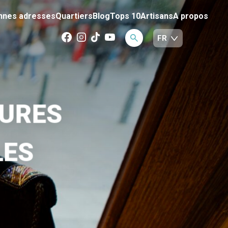
nnes adresses
Quartiers
Blog
Tops 10
Artisans
A propos
EURES
LES