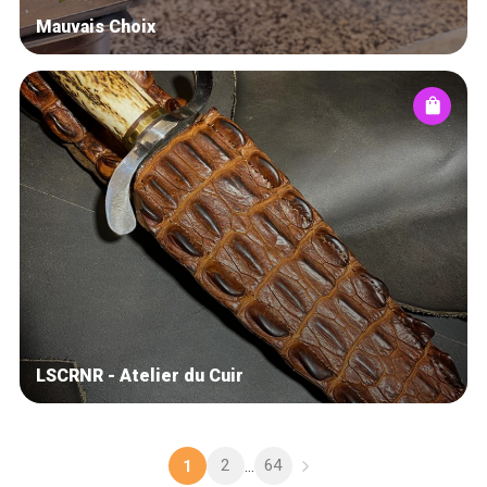
Mauvais Choix
LSCRNR - Atelier du Cuir
2
64
1
...