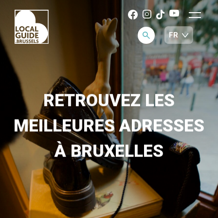
RETROUVEZ LES
MEILLEURES ADRESSES
À BRUXELLES