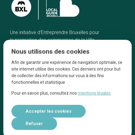
Une initiative d’Entreprendre Bruxelles pour
la promotion des commerces de la Ville
de Bruxelles
Nous utilisons des cookies
Accueil
Artisans
Afin de garantir une expérience de navigation optimale, ce
Bonnes adresses
A propos
site internet utilise des cookies. Ces derniers ont pour but
Quartiers
On parle de nous
de collecter des informations sur vous à des fins
fonctionnelles et statistique
Blog
Mentions légales
Pour en savoir plus, consultez nos
mentions légales
Tops 10
Suivez-nous sur nos réseaux
Accepter les cookies
Refuser
Réalisé par