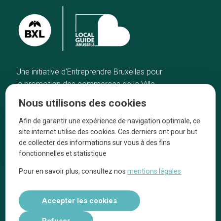
Une initiative d’Entreprendre Bruxelles pour
la promotion des commerces de la Ville
de Bruxelles
Nous utilisons des cookies
Accueil
Artisans
Afin de garantir une expérience de navigation optimale, ce
Bonnes adresses
A propos
site internet utilise des cookies. Ces derniers ont pour but
Quartiers
On parle de nous
de collecter des informations sur vous à des fins
fonctionnelles et statistique
Blog
Mentions légales
Pour en savoir plus, consultez nos
mentions légales
Tops 10
Suivez-nous sur nos réseaux
Accepter les cookies
Refuser