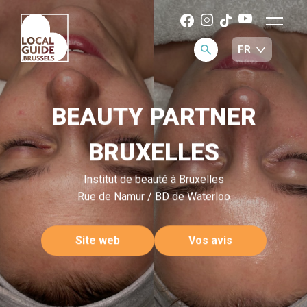
BEAUTY PARTNER
BRUXELLES
Institut de beauté à Bruxelles
Rue de Namur / BD de Waterloo
Site web
Vos avis