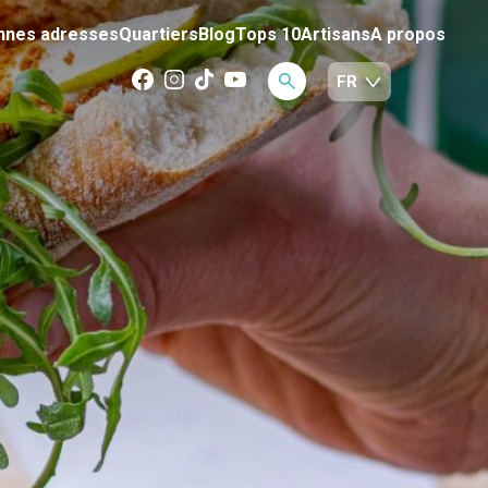
nnes adresses
Quartiers
Blog
Tops 10
Artisans
A propos