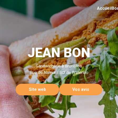
Accueil
Bo
JEAN BON
Sandwicherie à Bruxelles
Rue de Namur / BD de Waterloo
Site web
Vos avis