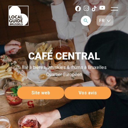
CAFÉ CENTRAL
Bar à bières, whiskies & rhums à Bruxelles
Quartier Européen
Site web
Vos avis