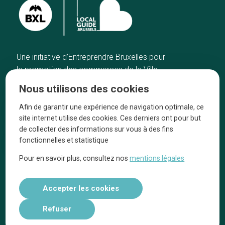
Une initiative d’Entreprendre Bruxelles pour
la promotion des commerces de la Ville
de Bruxelles
Nous utilisons des cookies
Accueil
Artisans
Afin de garantir une expérience de navigation optimale, ce
Bonnes adresses
A propos
site internet utilise des cookies. Ces derniers ont pour but
Quartiers
On parle de nous
de collecter des informations sur vous à des fins
fonctionnelles et statistique
Blog
Mentions légales
Pour en savoir plus, consultez nos
mentions légales
Tops 10
Suivez-nous sur nos réseaux
Accepter les cookies
Refuser
Réalisé par