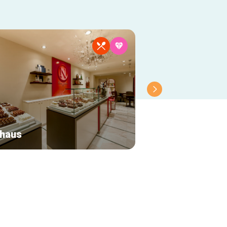
haus
Thé 14