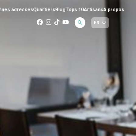
nnes adresses
Quartiers
Blog
Tops 10
Artisans
A propos