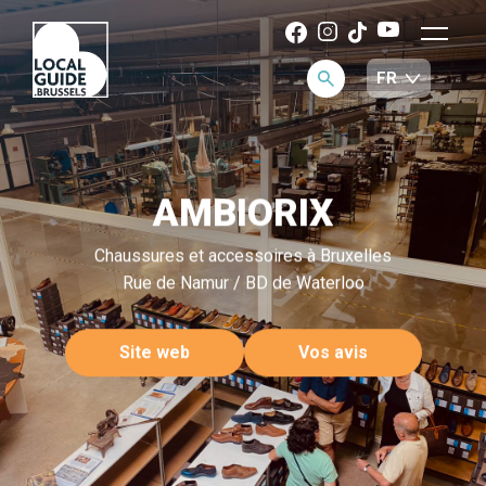
AMBIORIX
Chaussures et accessoires à Bruxelles
Rue de Namur / BD de Waterloo
Site web
Vos avis