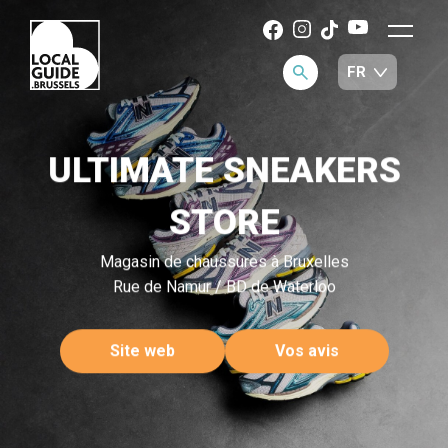
ULTIMATE SNEAKERS
STORE
Magasin de chaussures à Bruxelles
Rue de Namur / BD de Waterloo
Site web
Vos avis