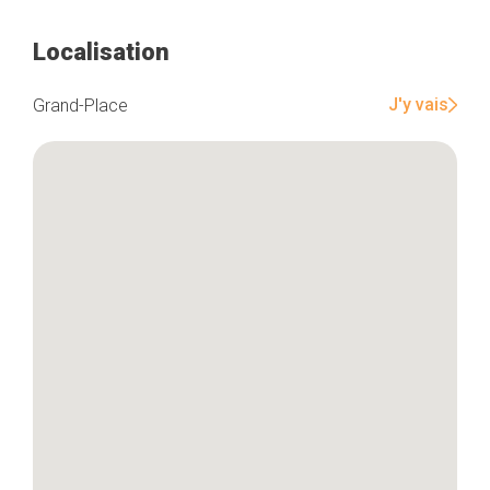
Localisation
Accueil
J'y vais
Grand-Place
Bonnes adresses
Quartiers
Blog
Tops 10
Artisans
A propos