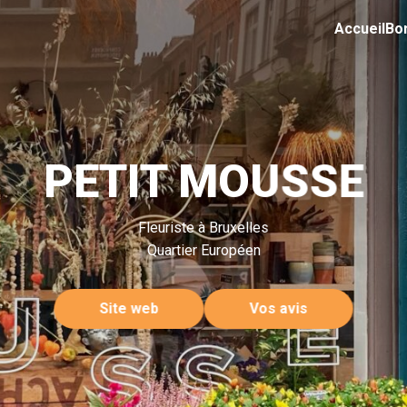
Accueil
Bo
PETIT MOUSSE
Fleuriste à Bruxelles
Quartier Européen
Site web
Vos avis