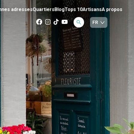
nnes adresses
Quartiers
Blog
Tops 10
Artisans
A propos