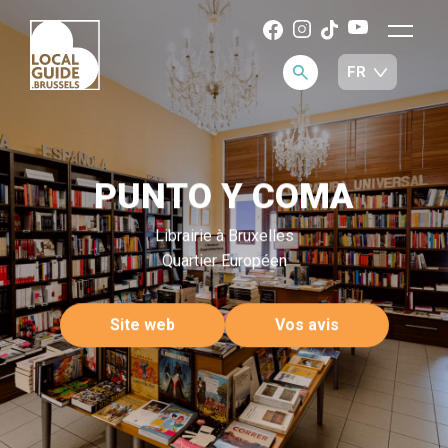
PUNTO Y COMA
Librairie à Bruxelles
Quartier Européen
Site web
Vos avis