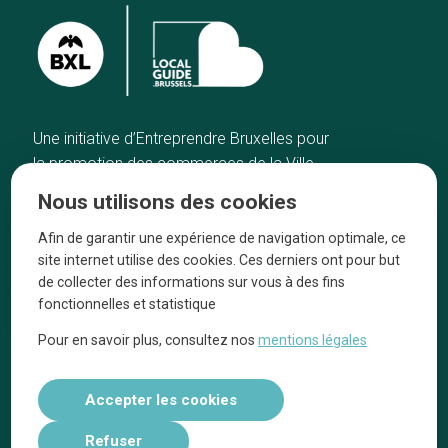
Une initiative d’Entreprendre Bruxelles pour
la promotion des commerces de la Ville
de Bruxelles
Nous utilisons des cookies
Accueil
Artisans
Afin de garantir une expérience de navigation optimale, ce
Bonnes adresses
A propos
site internet utilise des cookies. Ces derniers ont pour but
Quartiers
On parle de nous
de collecter des informations sur vous à des fins
fonctionnelles et statistique
Blog
Mentions légales
Pour en savoir plus, consultez nos
mentions légales
Tops 10
Suivez-nous sur nos réseaux
Accepter les cookies
Refuser