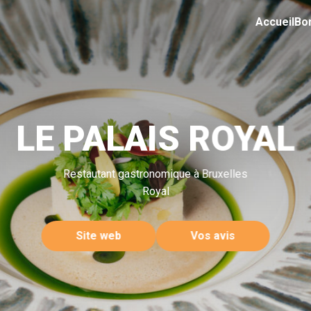
Accueil
Bo
LE PALAIS ROYAL
Restautant gastronomique à Bruxelles
Royal
Site web
Vos avis