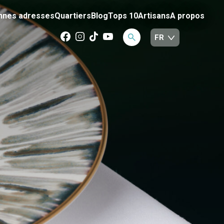
nnes adresses
Quartiers
Blog
Tops 10
Artisans
A propos