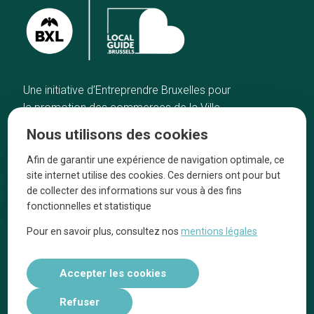
Une initiative d’Entreprendre Bruxelles pour
la promotion des commerces de la Ville
de Bruxelles
Nous utilisons des cookies
Accueil
Artisans
Afin de garantir une expérience de navigation optimale, ce
Bonnes adresses
A propos
site internet utilise des cookies. Ces derniers ont pour but
Quartiers
On parle de nous
de collecter des informations sur vous à des fins
fonctionnelles et statistique
Blog
Mentions légales
Pour en savoir plus, consultez nos
mentions légales
Tops 10
Suivez-nous sur nos réseaux
Accepter les cookies
Refuser