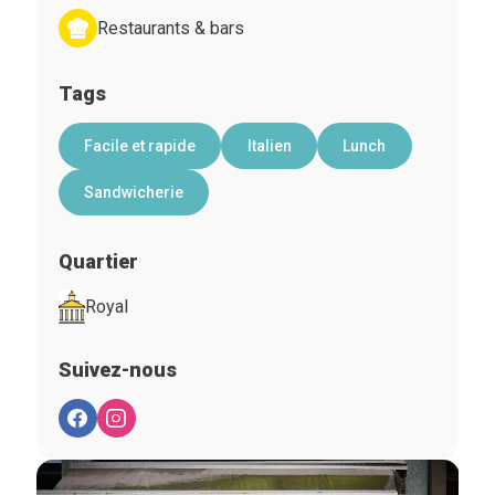
Restaurants & bars
Tags
Facile et rapide
Italien
Lunch
Sandwicherie
Quartier
Royal
Suivez-nous