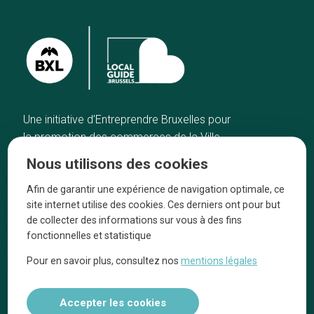
Une initiative d’Entreprendre Bruxelles pour
la promotion des commerces de la Ville
de Bruxelles
Nous utilisons des cookies
Accueil
Artisans
Afin de garantir une expérience de navigation optimale, ce
Bonnes adresses
A propos
site internet utilise des cookies. Ces derniers ont pour but
Quartiers
On parle de nous
de collecter des informations sur vous à des fins
fonctionnelles et statistique
Blog
Mentions légales
Pour en savoir plus, consultez nos
mentions légales
Tops 10
Suivez-nous sur nos réseaux
Accepter les cookies