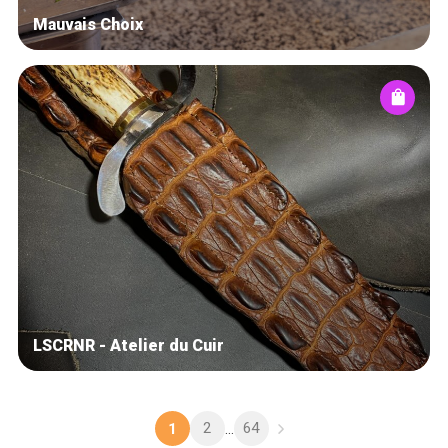
Mauvais Choix
LSCRNR - Atelier du Cuir
2
64
1
...