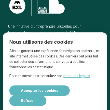
Une initiative d’Entreprendre Bruxelles pour
la promotion des commerces de la Ville
de Bruxelles
Nous utilisons des cookies
Accueil
Artisans
Afin de garantir une expérience de navigation optimale, ce
Bonnes adresses
A propos
site internet utilise des cookies. Ces derniers ont pour but
Quartiers
On parle de nous
de collecter des informations sur vous à des fins
fonctionnelles et statistique
Blog
Mentions légales
Pour en savoir plus, consultez nos
mentions légales
Tops 10
Suivez-nous sur nos réseaux
Accepter les cookies
Refuser
Réalisé par