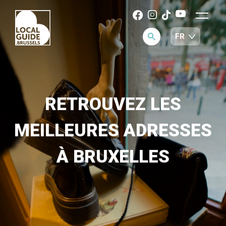
RETROUVEZ LES
MEILLEURES ADRESSES
À BRUXELLES