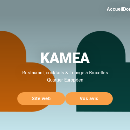
Accueil
Bo
KAMEA
Restaurant, cocktails & Lounge à Bruxelles
Quartier Européen
Site web
Vos avis