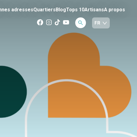
nnes adresses
Quartiers
Blog
Tops 10
Artisans
A propos