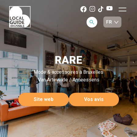
RARE
Mode & accessoires à Bruxelles
Van Artevelde / Anneessens
Site web
Vos avis