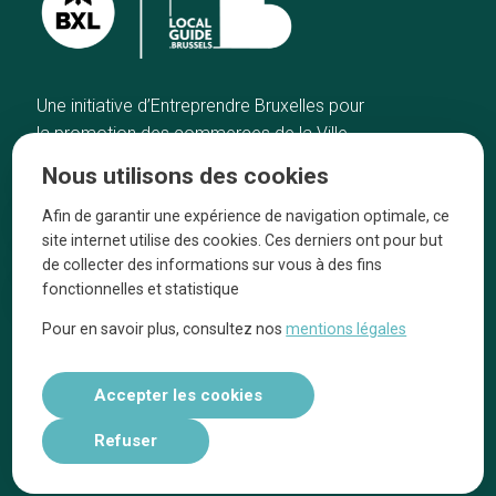
Une initiative d’Entreprendre Bruxelles pour
la promotion des commerces de la Ville
de Bruxelles
Nous utilisons des cookies
Accueil
Artisans
Afin de garantir une expérience de navigation optimale, ce
Bonnes adresses
A propos
site internet utilise des cookies. Ces derniers ont pour but
Quartiers
On parle de nous
de collecter des informations sur vous à des fins
fonctionnelles et statistique
Blog
Mentions légales
Pour en savoir plus, consultez nos
mentions légales
Tops 10
Suivez-nous sur nos réseaux
Accepter les cookies
Refuser
Réalisé par