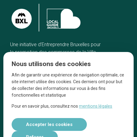
Une initiative d’Entreprendre Bruxelles pour
la promotion des commerces de la Ville
de Bruxelles
Nous utilisons des cookies
Accueil
Artisans
Afin de garantir une expérience de navigation optimale, ce
Bonnes adresses
A propos
site internet utilise des cookies. Ces derniers ont pour but
Quartiers
On parle de nous
de collecter des informations sur vous à des fins
fonctionnelles et statistique
Blog
Mentions légales
Pour en savoir plus, consultez nos
mentions légales
Tops 10
Suivez-nous sur nos réseaux
Accepter les cookies
Refuser