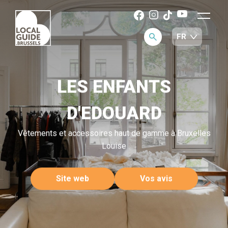
LES ENFANTS
D'EDOUARD
Vêtements et accessoires haut de gamme à Bruxelles
Louise
Site web
Vos avis