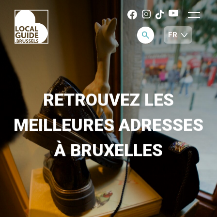
RETROUVEZ LES
MEILLEURES ADRESSES
À BRUXELLES