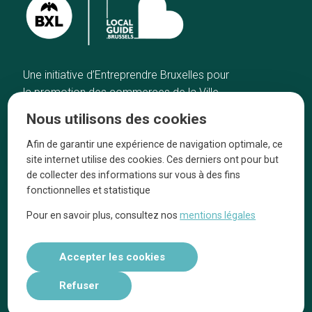
Une initiative d’Entreprendre Bruxelles pour
la promotion des commerces de la Ville
de Bruxelles
Nous utilisons des cookies
Accueil
Artisans
Afin de garantir une expérience de navigation optimale, ce
Bonnes adresses
A propos
site internet utilise des cookies. Ces derniers ont pour but
Quartiers
On parle de nous
de collecter des informations sur vous à des fins
fonctionnelles et statistique
Blog
Mentions légales
Pour en savoir plus, consultez nos
mentions légales
Tops 10
Suivez-nous sur nos réseaux
Accepter les cookies
Refuser
Réalisé par