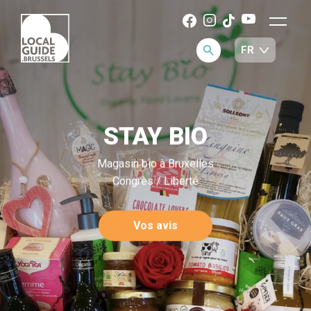
STAY BIO
Magasin bio à Bruxelles
Congrès / Liberté
Vos avis