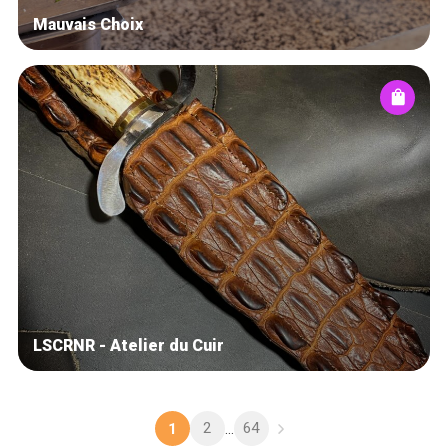
Mauvais Choix
LSCRNR - Atelier du Cuir
2
64
1
...