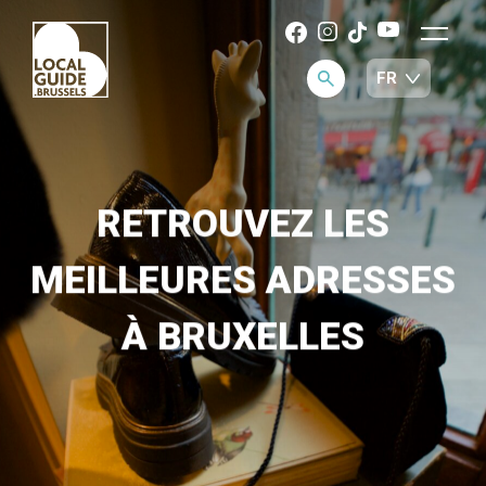
RETROUVEZ LES
MEILLEURES ADRESSES
À BRUXELLES