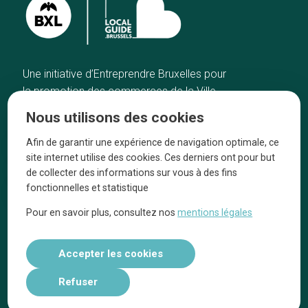
Une initiative d’Entreprendre Bruxelles pour
la promotion des commerces de la Ville
de Bruxelles
Nous utilisons des cookies
Accueil
Artisans
Afin de garantir une expérience de navigation optimale, ce
Bonnes adresses
A propos
site internet utilise des cookies. Ces derniers ont pour but
Quartiers
On parle de nous
de collecter des informations sur vous à des fins
fonctionnelles et statistique
Blog
Mentions légales
Pour en savoir plus, consultez nos
mentions légales
Tops 10
Suivez-nous sur nos réseaux
Accepter les cookies
Refuser
Réalisé par