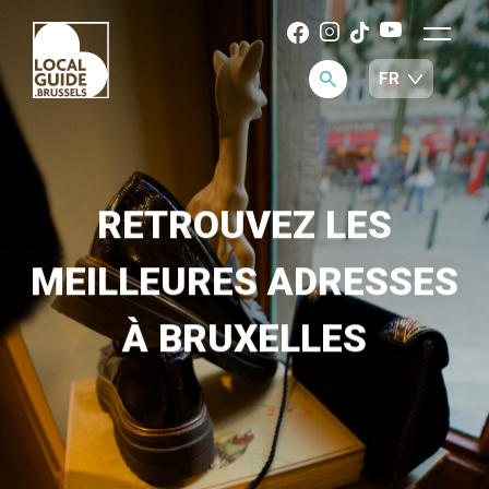
RETROUVEZ LES
MEILLEURES ADRESSES
À BRUXELLES