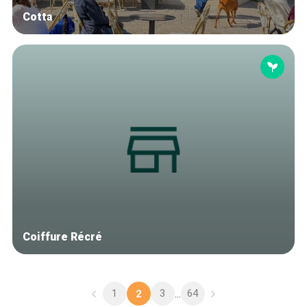
Cotta
Coiffure Récré
1
3
64
2
...