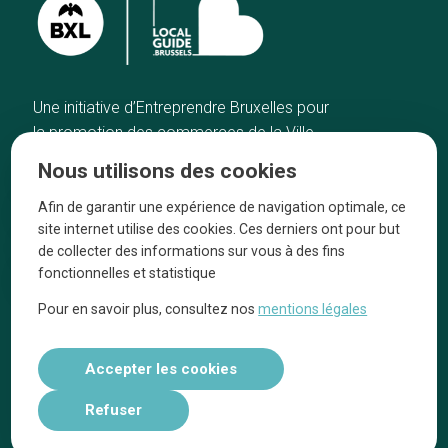
Une initiative d’Entreprendre Bruxelles pour
la promotion des commerces de la Ville
de Bruxelles
Nous utilisons des cookies
Accueil
Artisans
Afin de garantir une expérience de navigation optimale, ce
Bonnes adresses
A propos
site internet utilise des cookies. Ces derniers ont pour but
Quartiers
On parle de nous
de collecter des informations sur vous à des fins
fonctionnelles et statistique
Blog
Mentions légales
Pour en savoir plus, consultez nos
mentions légales
Tops 10
Suivez-nous sur nos réseaux
Accepter les cookies
Refuser
Réalisé par