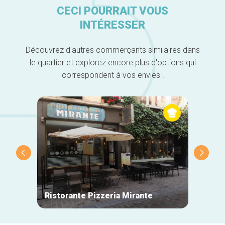
CECI POURRAIT VOUS
INTÉRESSER
Découvrez d'autres commerçants similaires dans
le quartier et explorez encore plus d'options qui
correspondent à vos envies !
Ristorante Pizzeria Mirante
La Mai