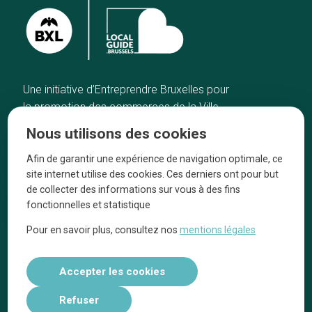
Une initiative d’Entreprendre Bruxelles pour
la promotion des commerces de la Ville
de Bruxelles
Nous utilisons des cookies
Accueil
Artisans
Afin de garantir une expérience de navigation optimale, ce
Bonnes adresses
A propos
site internet utilise des cookies. Ces derniers ont pour but
Quartiers
On parle de nous
de collecter des informations sur vous à des fins
fonctionnelles et statistique
Blog
Mentions légales
Pour en savoir plus, consultez nos
mentions légales
Tops 10
Suivez-nous sur nos réseaux
Accepter les cookies
Refuser