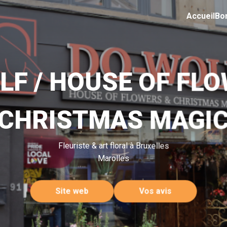
Accueil
Bo
F / HOUSE OF FL
CHRISTMAS MAGI
Fleuriste & art floral à Bruxelles
Marolles
Site web
Vos avis