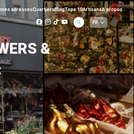
nnes adresses
Quartiers
Blog
Tops 10
Artisans
A propos
OWERS &
C