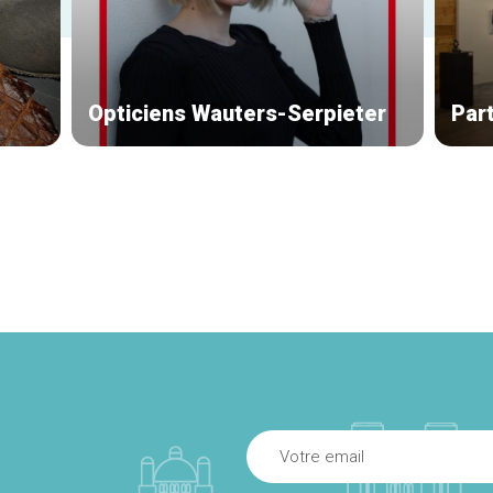
Opticiens Wauters-Serpieter
Par