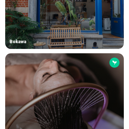
Blog
Tops 10
Artisans
A propos
Bokawa