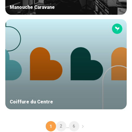
Manouche Caravane
Coiffure du Centre
2
6
1
...