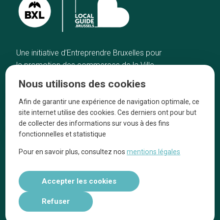
Une initiative d’Entreprendre Bruxelles pour
la promotion des commerces de la Ville
de Bruxelles
Nous utilisons des cookies
Accueil
Artisans
Afin de garantir une expérience de navigation optimale, ce
Bonnes adresses
A propos
site internet utilise des cookies. Ces derniers ont pour but
Quartiers
On parle de nous
de collecter des informations sur vous à des fins
fonctionnelles et statistique
Blog
Mentions légales
Pour en savoir plus, consultez nos
mentions légales
Tops 10
Suivez-nous sur nos réseaux
Accepter les cookies
Refuser
Réalisé par