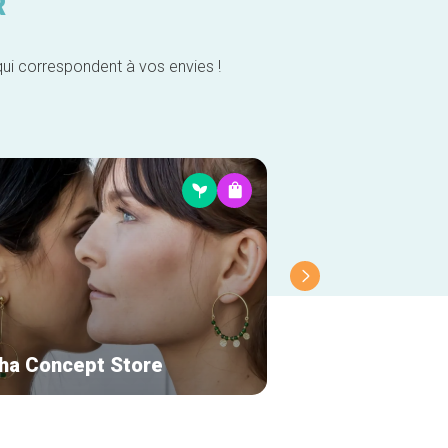
R
qui correspondent à vos envies !
ha Concept Store
Yyoga