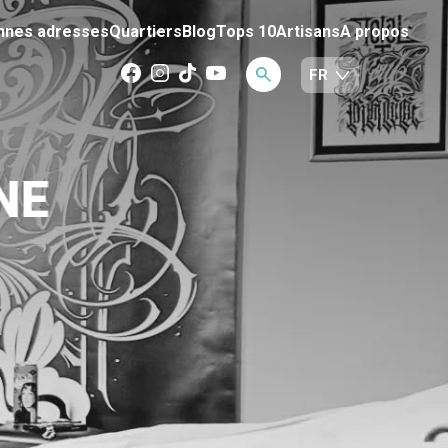
nnes adresses
Quartiers
Blog
Tops 10
Artisans
A propos
NE