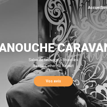
Accueil
Bo
ANOUCHE CARAVA
Salon de tatouage à Bruxelles
Sainte-Catherine Vismet
Vos avis