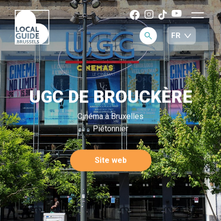
UGC DE BROUCKÈRE
Cinéma à Bruxelles
Piétonnier
Site web