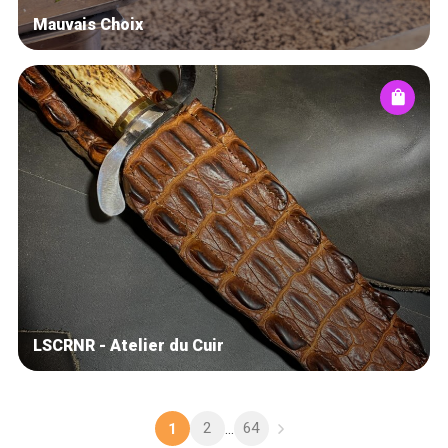
Mauvais Choix
LSCRNR - Atelier du Cuir
2
64
1
...