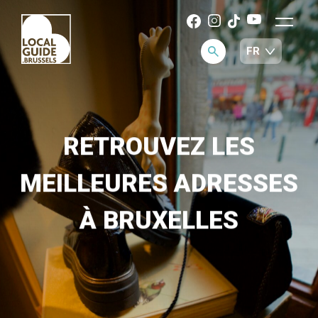
RETROUVEZ LES
MEILLEURES ADRESSES
À BRUXELLES