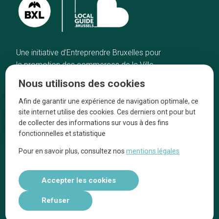
Une initiative d’Entreprendre Bruxelles pour
la promotion des commerces de la Ville
de Bruxelles
Nous utilisons des cookies
Accueil
Artisans
Afin de garantir une expérience de navigation optimale, ce
Bonnes adresses
A propos
site internet utilise des cookies. Ces derniers ont pour but
Quartiers
On parle de nous
de collecter des informations sur vous à des fins
fonctionnelles et statistique
Blog
Mentions légales
Pour en savoir plus, consultez nos
mentions légales
Tops 10
Suivez-nous sur nos réseaux
Accepter les cookies
Refuser
Réalisé par