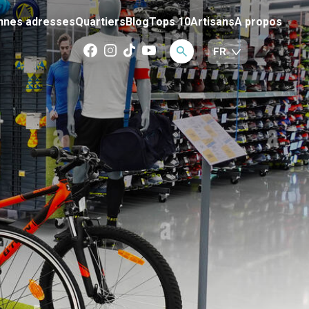
nnes adresses
Quartiers
Blog
Tops 10
Artisans
A propos