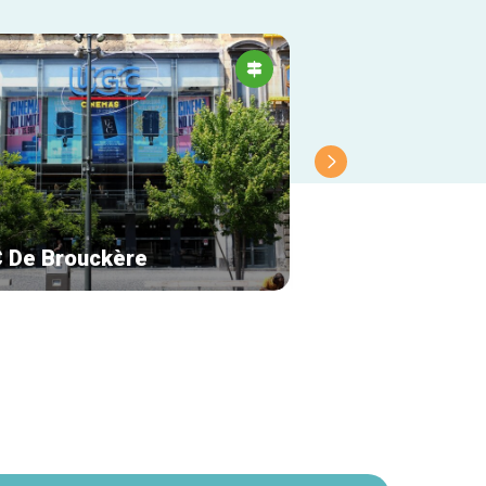
 De Brouckère
Prison Island