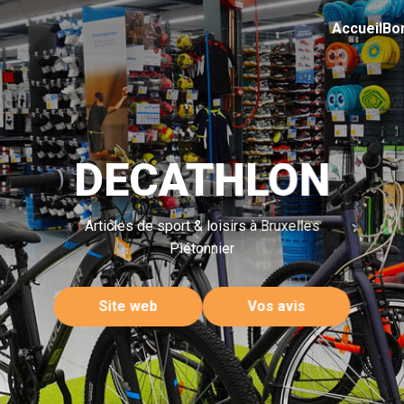
Accueil
Bo
DECATHLON
Articles de sport & loisirs à Bruxelles
Piétonnier
Site web
Vos avis