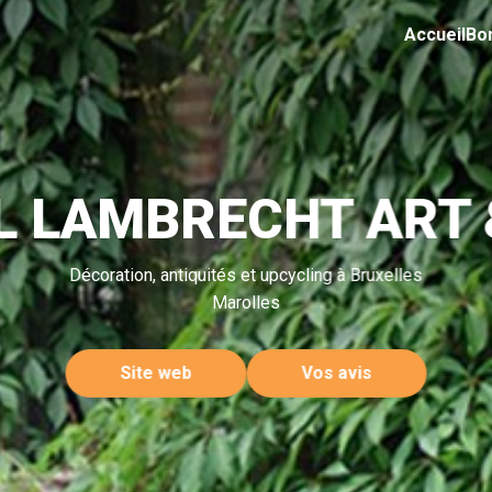
Accueil
Bo
L LAMBRECHT ART 
Décoration, antiquités et upcycling à Bruxelles
Marolles
Site web
Vos avis