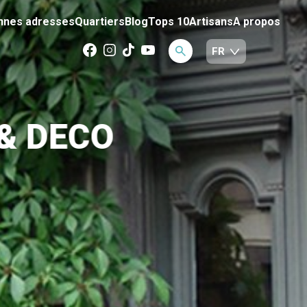
nnes adresses
Quartiers
Blog
Tops 10
Artisans
A propos
& DECO