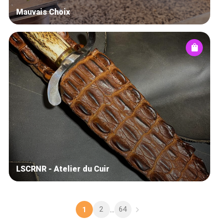
Mauvais Choix
LSCRNR - Atelier du Cuir
2
64
1
...