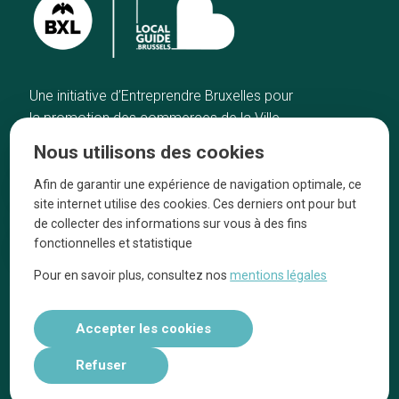
Une initiative d’Entreprendre Bruxelles pour
la promotion des commerces de la Ville
de Bruxelles
Nous utilisons des cookies
Accueil
Artisans
Afin de garantir une expérience de navigation optimale, ce
Bonnes adresses
A propos
site internet utilise des cookies. Ces derniers ont pour but
Quartiers
On parle de nous
de collecter des informations sur vous à des fins
fonctionnelles et statistique
Blog
Mentions légales
Pour en savoir plus, consultez nos
mentions légales
Tops 10
Suivez-nous sur nos réseaux
Accepter les cookies
Refuser
Réalisé par