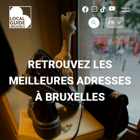
RETROUVEZ LES
MEILLEURES ADRESSES
À BRUXELLES