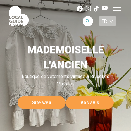
MADEMOISELLE
L'ANCIEN
Boutique de vêtements vintage à Bruxelles
Marolles
Site web
Vos avis