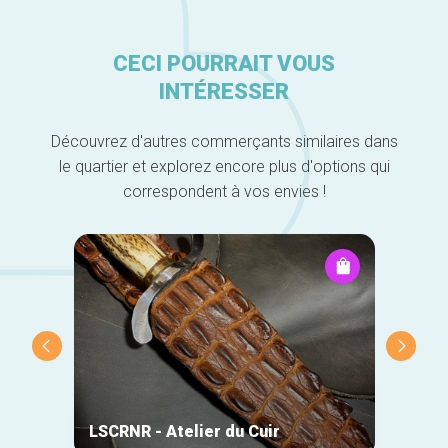
CECI POURRAIT VOUS
INTÉRESSER
Découvrez d'autres commerçants similaires dans
le quartier et explorez encore plus d'options qui
correspondent à vos envies !
DO-Wo
LSCRNR - Atelier du Cuir
Chris