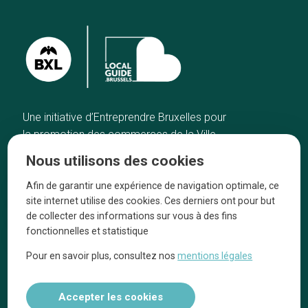
Une initiative d’Entreprendre Bruxelles pour
la promotion des commerces de la Ville
de Bruxelles
Nous utilisons des cookies
Accueil
Artisans
Afin de garantir une expérience de navigation optimale, ce
Bonnes adresses
A propos
site internet utilise des cookies. Ces derniers ont pour but
Quartiers
On parle de nous
de collecter des informations sur vous à des fins
fonctionnelles et statistique
Blog
Mentions légales
Pour en savoir plus, consultez nos
mentions légales
Tops 10
Suivez-nous sur nos réseaux
Accepter les cookies