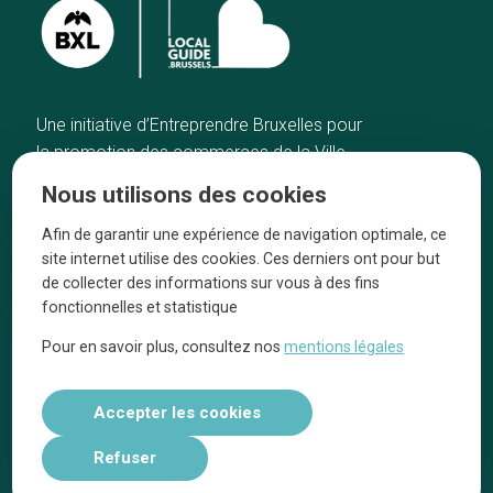
Une initiative d’Entreprendre Bruxelles pour
la promotion des commerces de la Ville
de Bruxelles
Nous utilisons des cookies
Accueil
Artisans
Afin de garantir une expérience de navigation optimale, ce
Bonnes adresses
A propos
site internet utilise des cookies. Ces derniers ont pour but
Quartiers
On parle de nous
de collecter des informations sur vous à des fins
fonctionnelles et statistique
Blog
Mentions légales
Pour en savoir plus, consultez nos
mentions légales
Tops 10
Suivez-nous sur nos réseaux
Accepter les cookies
Refuser
Réalisé par