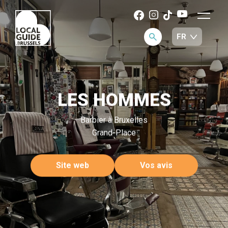
LES HOMMES
Barbier à Bruxelles
Grand-Place
Site web
Vos avis