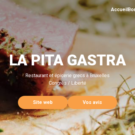
Accueil
Bo
LA PITA GASTRA
Restaurant et épicerie grecs à Bruxelles
Congrès / Liberté
Site web
Vos avis