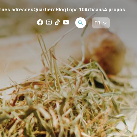
nnes adresses
Quartiers
Blog
Tops 10
Artisans
A propos