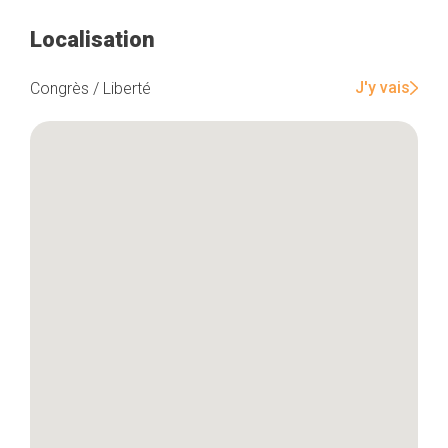
Localisation
Accueil
J'y vais
Congrès / Liberté
Bonnes adresses
Quartiers
Blog
Tops 10
Artisans
A propos