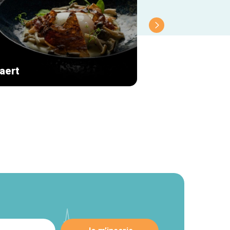
aert
Le Skievelat