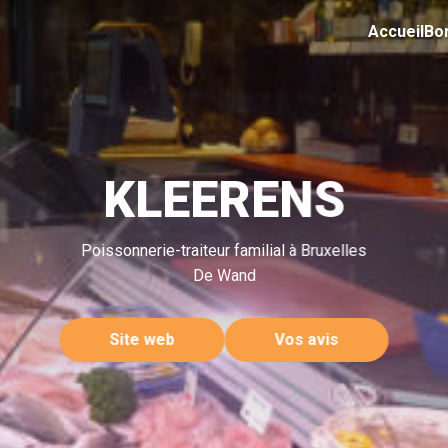
Accueil
Bo
KLEERENS
Poissonnerie-traiteur familial à Bruxelles
De Wand
Site web
Vos avis