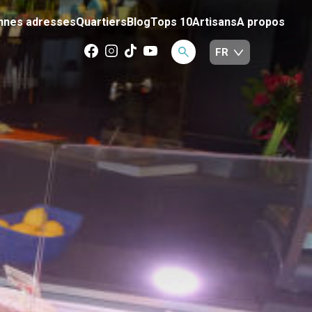
nnes adresses
Quartiers
Blog
Tops 10
Artisans
A propos